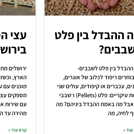
 ההבדל בין פלט
עצי ה
בבים?
בירוש
ההבדל בין פלט לשבבים-
ירושלים מת
וחרים ריפוד לכלוב של אוגרים,
הארץ, וכשזה
ם, עכברים או קיפודים, עולים שני
מוכנים עם ע
שמות עיקריים: פלט (Pellets) ו־שבבי
מספקים עצי 
אבל מה באמת ההבדל ביניהם? מה
עם שירות אמ
ף לחיה, מה
מהירה עד ה
עוד »
קרא עוד »