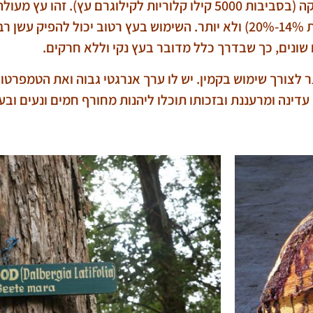
התכונה השנייה היא ערכו האנרגטי הגבוה של עץ סיסם להסקה (בסביבות 5000 קילו קלוריו
ביותר. זכרו שחשוב להקפיד על שימוש בעת יבש (דרגת לחות 14%-20%) ולא יותר. השימוש בעץ
שונים, כך שבדרך כלל מדובר בעץ נקי וללא חרקים.
תר לצורך שימוש בקמין. יש לו ערך אנרגטי גבוה ואת הטמפרט
נה ומרעננת ובזכותו תוכלו ליהנות מחורף חמים ונעים ובעי