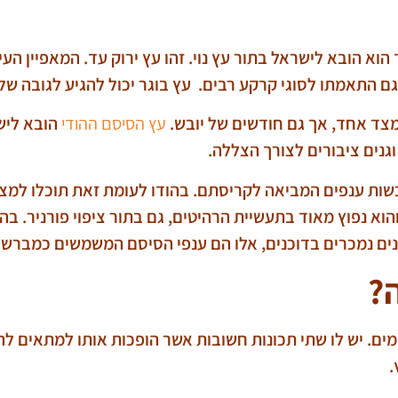
הוא הובא לישראל בתור עץ נוי. זהו עץ ירוק עד. המאפיין העי
גי קרקע רבים. עץ בוגר יכול להגיע לגובה של 20 מטר ורוחב של 12 מטר
מצד אחד, אך גם חודשים של יובש.
עץ הסיסם ההודי
הובא ליש
נים ציבורים לצורך הצללה.
שות ענפים המביאה לקריסתם. בהודו לעומת זאת תוכלו למצוא
וא נפוץ מאוד בתעשיית הרהיטים, גם בתור ציפוי פורניר. ב
ים נמכרים בדוכנים, אלו הם ענפי הסיסם המשמשים כמברשות
?
ם. יש לו שתי תכונות חשובות אשר הופכות אותו למתאים לה
.